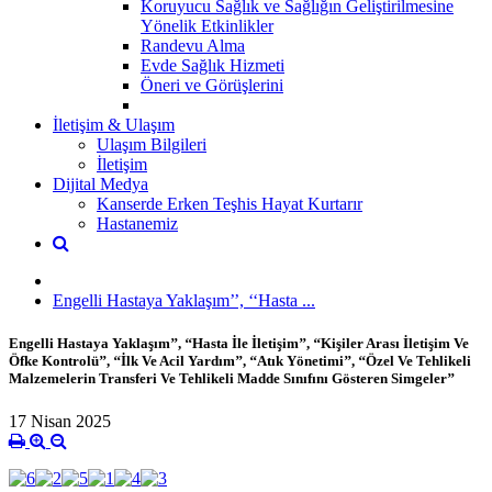
Koruyucu Sağlık ve Sağlığın Geliştirilmesine
Yönelik Etkinlikler
Randevu Alma
Evde Sağlık Hizmeti
Öneri ve Görüşlerini
İletişim & Ulaşım
Ulaşım Bilgileri
İletişim
Dijital Medya
Kanserde Erken Teşhis Hayat Kurtarır
Hastanemiz
Engelli Hastaya Yaklaşım’’, ‘‘Hasta ...
Engelli Hastaya Yaklaşım’’, ‘‘Hasta İle İletişim’’, ‘‘Kişiler Arası İletişim Ve
Öfke Kontrolü’’, ‘‘İlk Ve Acil Yardım’’, ‘‘Atık Yönetimi’’, ‘‘Özel Ve Tehlikeli
Malzemelerin Transferi Ve Tehlikeli Madde Sınıfını Gösteren Simgeler’’
17 Nisan 2025