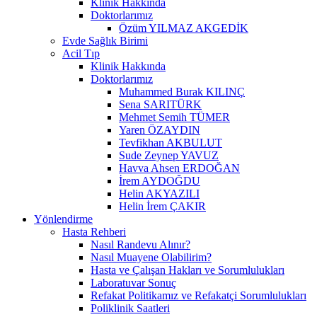
Klinik Hakkında
Doktorlarımız
Özüm YILMAZ AKGEDİK
Evde Sağlık Birimi
Acil Tıp
Klinik Hakkında
Doktorlarımız
Muhammed Burak KILINÇ
Sena SARITÜRK
Mehmet Semih TÜMER
Yaren ÖZAYDIN
Tevfikhan AKBULUT
Sude Zeynep YAVUZ
Havva Ahsen ERDOĞAN
İrem AYDOĞDU
Helin AKYAZILI
Helin İrem ÇAKIR
Yönlendirme
Hasta Rehberi
Nasıl Randevu Alınır?
Nasıl Muayene Olabilirim?
Hasta ve Çalışan Hakları ve Sorumlulukları
Laboratuvar Sonuç
Refakat Politikamız ve Refakatçi Sorumlulukları
Poliklinik Saatleri