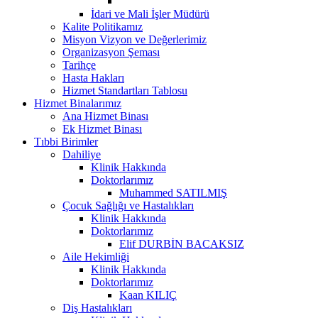
İdari ve Mali İşler Müdürü
Kalite Politikamız
Misyon Vizyon ve Değerlerimiz
Organizasyon Şeması
Tarihçe
Hasta Hakları
Hizmet Standartları Tablosu
Hizmet Binalarımız
Ana Hizmet Binası
Ek Hizmet Binası
Tıbbi Birimler
Dahiliye
Klinik Hakkında
Doktorlarımız
Muhammed SATILMIŞ
Çocuk Sağlığı ve Hastalıkları
Klinik Hakkında
Doktorlarımız
Elif DURBİN BACAKSIZ
Aile Hekimliği
Klinik Hakkında
Doktorlarımız
Kaan KILIÇ
Diş Hastalıkları