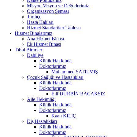
Kalite Politikamız
Misyon Vizyon ve Değerlerimiz
Organizasyon Şeması
Tarihçe
Hasta Hakları
Hizmet Standartları Tablosu
Hizmet Binalarımız
Ana Hizmet Binası
Ek Hizmet Binası
Tıbbi Birimler
Dahiliye
Klinik Hakkında
Doktorlarımız
Muhammed SATILMIŞ
Çocuk Sağlığı ve Hastalıkları
Klinik Hakkında
Doktorlarımız
Elif DURBİN BACAKSIZ
Aile Hekimliği
Klinik Hakkında
Doktorlarımız
Kaan KILIÇ
Diş Hastalıkları
Klinik Hakkında
Doktorlarımız