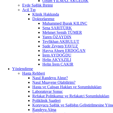
Özüm YILMAZ AKGEDİK
Evde Sağlık Birimi
Acil Tıp
Klinik Hakkında
Doktorlarımız
Muhammed Burak KILINÇ
Sena SARITÜRK
Mehmet Semih TÜMER
Yaren ÖZAYDIN
Tevfikhan AKBULUT
Sude Zeynep YAVUZ
Havva Ahsen ERDOĞAN
İrem AYDOĞDU
Helin AKYAZILI
Helin İrem ÇAKIR
Yönlendirme
Hasta Rehberi
Nasıl Randevu Alınır?
Nasıl Muayene Olabilirim?
Hasta ve Çalışan Hakları ve Sorumlulukları
Laboratuvar Sonuç
Refakat Politikamız ve Refakatçi Sorumlulukları
Poliklinik Saatleri
Koruyucu Sağlık ve Sağlığın Geliştirilmesine Yönel
Randevu Alma