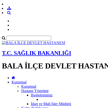
T.C. SAĞLIK BAKANLIĞI
BALA İLÇE DEVLET HASTA
Kurumsal
Kurumsal
Hastane Yönetimi
Başhekimimiz
İdari ve Mali İşler Müdürü