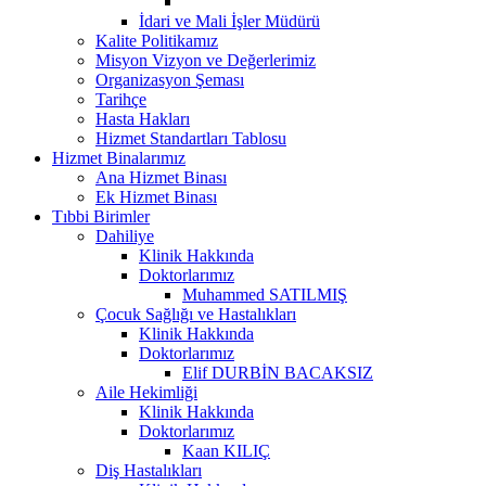
İdari ve Mali İşler Müdürü
Kalite Politikamız
Misyon Vizyon ve Değerlerimiz
Organizasyon Şeması
Tarihçe
Hasta Hakları
Hizmet Standartları Tablosu
Hizmet Binalarımız
Ana Hizmet Binası
Ek Hizmet Binası
Tıbbi Birimler
Dahiliye
Klinik Hakkında
Doktorlarımız
Muhammed SATILMIŞ
Çocuk Sağlığı ve Hastalıkları
Klinik Hakkında
Doktorlarımız
Elif DURBİN BACAKSIZ
Aile Hekimliği
Klinik Hakkında
Doktorlarımız
Kaan KILIÇ
Diş Hastalıkları