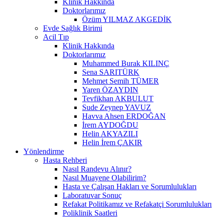
Klinik Hakkında
Doktorlarımız
Özüm YILMAZ AKGEDİK
Evde Sağlık Birimi
Acil Tıp
Klinik Hakkında
Doktorlarımız
Muhammed Burak KILINÇ
Sena SARITÜRK
Mehmet Semih TÜMER
Yaren ÖZAYDIN
Tevfikhan AKBULUT
Sude Zeynep YAVUZ
Havva Ahsen ERDOĞAN
İrem AYDOĞDU
Helin AKYAZILI
Helin İrem ÇAKIR
Yönlendirme
Hasta Rehberi
Nasıl Randevu Alınır?
Nasıl Muayene Olabilirim?
Hasta ve Çalışan Hakları ve Sorumlulukları
Laboratuvar Sonuç
Refakat Politikamız ve Refakatçi Sorumlulukları
Poliklinik Saatleri