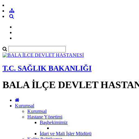
T.C. SAĞLIK BAKANLIĞI
BALA İLÇE DEVLET HASTA
Kurumsal
Kurumsal
Hastane Yönetimi
Başhekimimiz
İdari ve Mali İşler Müdürü