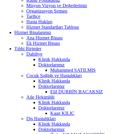
Kalite Politikamız
Misyon Vizyon ve Değerlerimiz
Organizasyon Şeması
Tarihçe
Hasta Hakları
Hizmet Standartları Tablosu
Hizmet Binalarımız
Ana Hizmet Binası
Ek Hizmet Binası
Tıbbi Birimler
Dahiliye
Klinik Hakkında
Doktorlarımız
Muhammed SATILMIŞ
Çocuk Sağlığı ve Hastalıkları
Klinik Hakkında
Doktorlarımız
Elif DURBİN BACAKSIZ
Aile Hekimliği
Klinik Hakkında
Doktorlarımız
Kaan KILIÇ
Diş Hastalıkları
Klinik Hakkında
Doktorlarımız