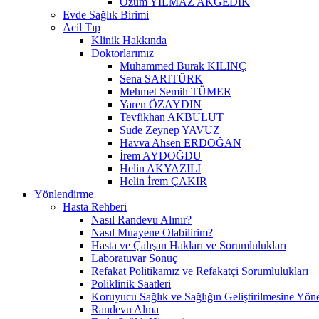
Özüm YILMAZ AKGEDİK
Evde Sağlık Birimi
Acil Tıp
Klinik Hakkında
Doktorlarımız
Muhammed Burak KILINÇ
Sena SARITÜRK
Mehmet Semih TÜMER
Yaren ÖZAYDIN
Tevfikhan AKBULUT
Sude Zeynep YAVUZ
Havva Ahsen ERDOĞAN
İrem AYDOĞDU
Helin AKYAZILI
Helin İrem ÇAKIR
Yönlendirme
Hasta Rehberi
Nasıl Randevu Alınır?
Nasıl Muayene Olabilirim?
Hasta ve Çalışan Hakları ve Sorumlulukları
Laboratuvar Sonuç
Refakat Politikamız ve Refakatçi Sorumlulukları
Poliklinik Saatleri
Koruyucu Sağlık ve Sağlığın Geliştirilmesine Yönel
Randevu Alma